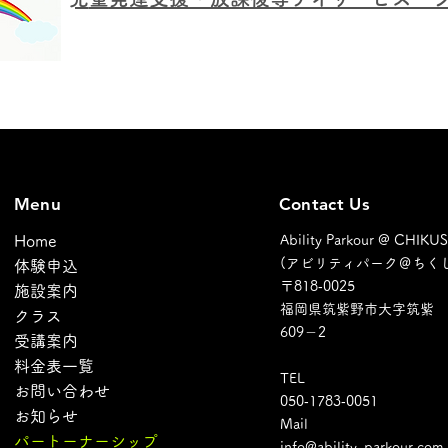
Menu
Contact Us
Home
Ability Parkour @ CHIKU
(アビリティパーク＠ちくし
体験申込
〒​818‐0025
施設案内
福岡県筑紫野市大字筑紫
クラス
609－2
受講案内
料金表一覧
TEL​
お問い合わせ
​050‐1783‐0051
お知らせ
Mail
パートーナーシップ
info@ability-parkour.com