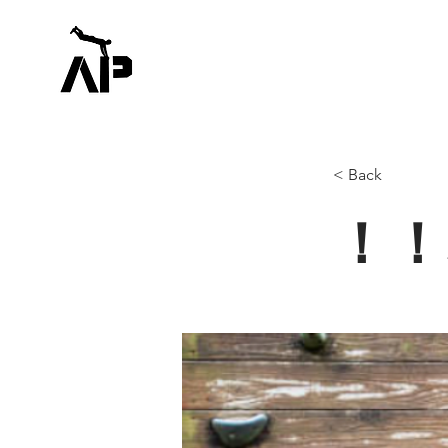
< Back
！！