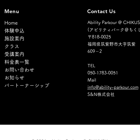
Menu
Contact Us
Home
Ability Parkour @ CHIKU
(アビリティパーク＠ちくし
体験申込
〒​818‐0025
施設案内
福岡県筑紫野市大字筑紫
クラス
609－2
受講案内
料金表一覧
TEL​
お問い合わせ
​050‐1783‐0051
お知らせ
Mail
パートーナーシップ
info@ability-parkour.com
​S&N株式会社