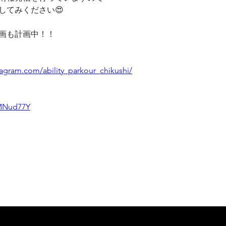
してみください😍
画も計画中！！
tagram.com/ability_parkour_chikushi/
kMNud77Y