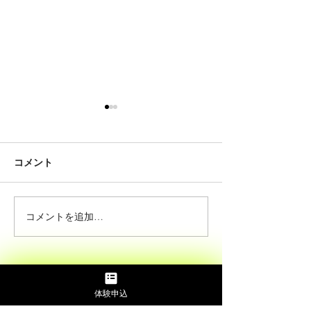
コメント
コメントを追加…
アシスタントコーチ増員
新店オープンの
のお知らせ
せ！！
体験申込
Opening Hours