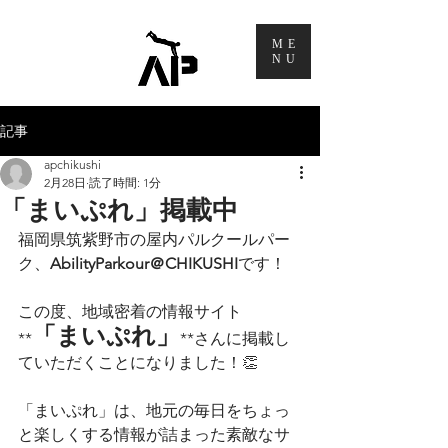
ME
NU
記事
apchikushi
2月28日
読了時間: 1分
「まいぷれ」掲載中
福岡県筑紫野市の屋内パルクールパー
ク、
AbilityParkour＠CHIKUSHI
です！
この度、地域密着の情報サイト
「まいぷれ」
**
**さんに掲載し
ていただくことになりました！👏
「まいぷれ」は、地元の毎日をちょっ
と楽しくする情報が詰まった素敵なサ