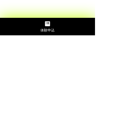
体験申込
コメント
コメントを追加…
アシスタントコーチ増員
新店オープンの
のお知らせ
せ！！