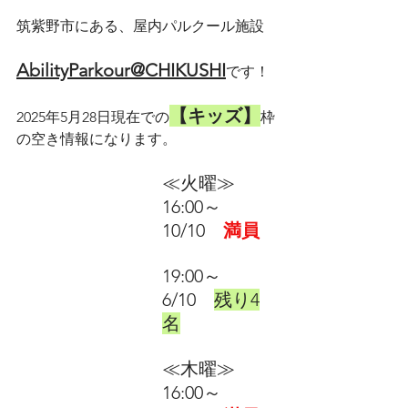
筑紫野市にある、屋内パルクール施設
AbilityParkour@CHIKUSHI
です！
【キッズ】
2025年5月28日現在での
枠
の空き情報になります。
≪火曜≫　　
16:00～　
10/10　
満員
19:00～　
6/10　
残り4
名
≪木曜≫　　
16:00～　