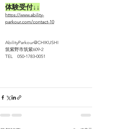
体験受付↓↓
https://www.ability-
parkour.com/contact-10
AbilityParkour@CHIKUSHI
筑紫野市筑紫609‐2
TEL　050‐1783‐0051