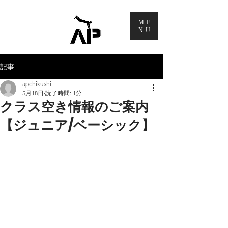
ME
NU
記事
apchikushi
5月18日
読了時間: 1分
クラス空き情報のご案内
【ジュニア/ベーシック】