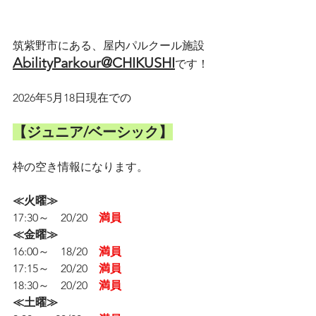
筑紫野市にある、屋内パルクール施設
AbilityParkour@CHIKUSHI
です！
2026年5月18日現在での
【ジュニア/ベーシック】
枠の空き情報になります。
≪火曜≫　
17:30～　20/20　
満員
≪金曜≫　　
16:00～　18/20　
満員
17:15～　20/20　
満員
18:30～　20/20　
満員
≪土曜≫　