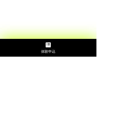
体験申込
コメント
コメントを追加…
アシスタントコーチ増員
新店オープンの
のお知らせ
せ！！
Opening Hours