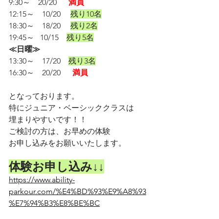
9:30～　20/20　  
満員
12:15～　10/20　 
残り10名
18:30～　18/20　 
残り2名
19:45～   10/15    
残り5名
≪日曜≫　
13:30～　17/20　
残り3名
16:30～　20/20　  
満員
となっております。
特にジュニア・ベーシッククラスは
埋まりやすいです！！
ご検討の方は、お早めの体験
お申し込みをお願いいたします。
体験お申し込み↓↓
https://www.ability-
parkour.com/%E4%BD%93%E9%A8%93
%E7%94%B3%E8%BE%BC