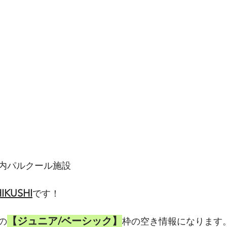
内パルクール施設
HIKUSHI
です！
【ジュニア/ベーシック】
での
枠の空き情報になります