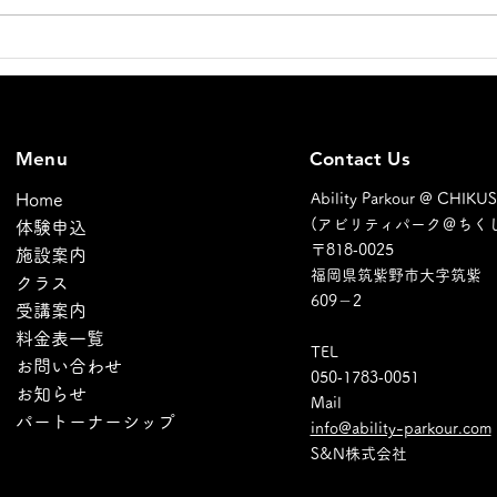
新店
アシスタントコーチ増員のお
知らせ
Menu
Contact Us
Home
Ability Parkour @ CHIKU
(アビリティパーク＠ちくし
体験申込
〒​818‐0025
施設案内
福岡県筑紫野市大字筑紫
クラス
609－2
受講案内
料金表一覧
TEL​
お問い合わせ
​050‐1783‐0051
お知らせ
Mail
パートーナーシップ
info@ability-parkour.com
​S&N株式会社