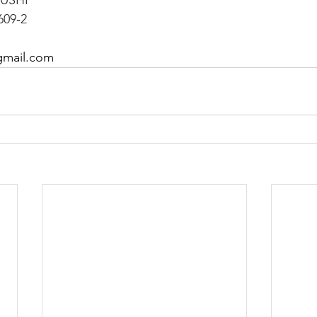
9‐2
gmail.com