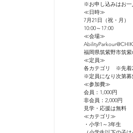
※お申し込みはお一
≪日時≫
7月21日（祝・月）
10:00～17:00
≪会場≫
AbilityParkour@CHI
福岡県筑紫野市筑紫60
≪定員≫
各カテゴリ　※先着2
※定員になり次第募
≪参加費≫
会員：1,000円
非会員：2,000円
見学・応援は無料
≪カテゴリ≫
・小学1～3年生
（小学生以下の子は