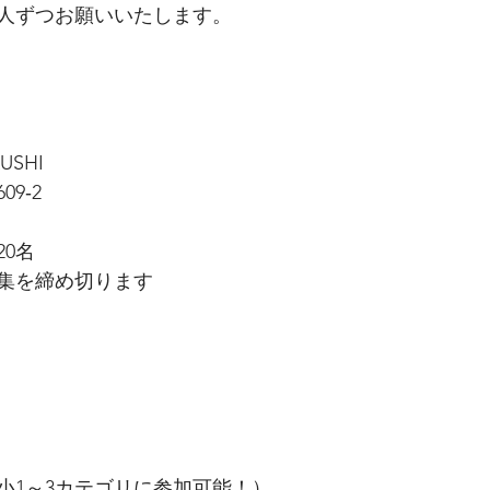
人ずつお願いいたします。
KUSHI
9‐2
0名
集を締め切ります
小1～3カテゴリに参加可能！）