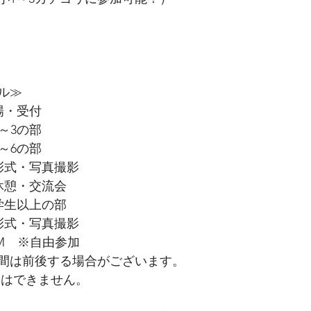
ル≫
開場・受付
小1～3の部
小4～6の部
　表彰式・写真撮影
　昼休憩・交流会
　中学生以上の部
　表彰式・写真撮影
　JAM　※自由参加
間は前後する場合がございます。
利用はできません。