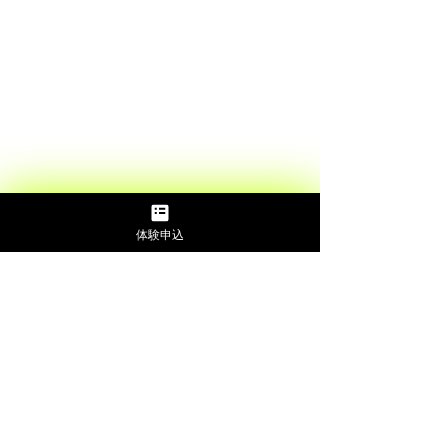
体験申込
コメント
コメントを追加…
アシスタントコーチ増員
新店オープンの
のお知らせ
せ！！