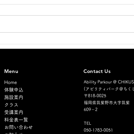
新店
アシスタントコーチ増員のお
知らせ
Menu
Contact Us
Home
Ability Parkour @ CHIKU
(アビリティパーク＠ちくし
体験申込
〒​818‐0025
施設案内
福岡県筑紫野市大字筑紫
クラス
609－2
受講案内
料金表一覧
TEL​
お問い合わせ
​050‐1783‐0051