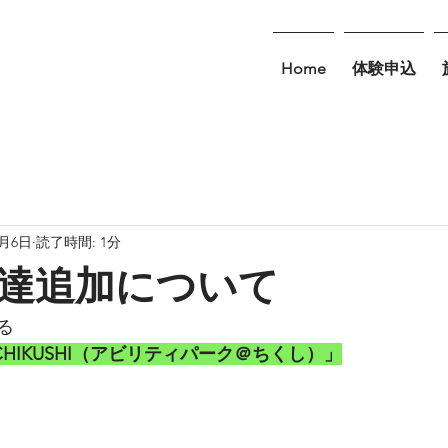
Home
体験申込
9月6日
読了時間: 1分
お友達追加について
る 
our ＠CHIKUSHI（アビリティパーク＠ちくし）」